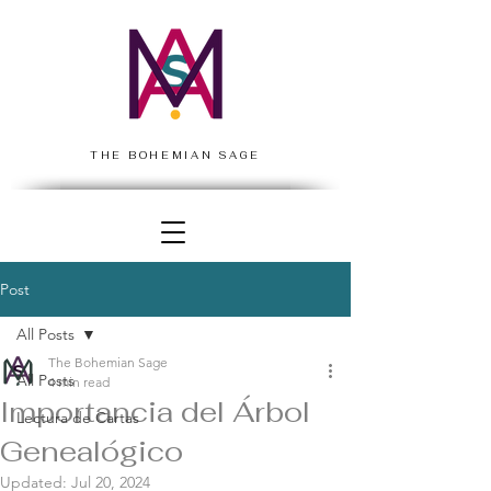
THE BOHEMIAN SAGE
Post
All Posts
The Bohemian Sage
All Posts
4 min read
Importancia del Árbol
Lectura de Cartas
Genealógico
Updated:
Jul 20, 2024